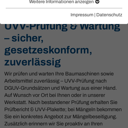
Weitere Informationen anzeigen
Vor Ort oder in unserer Werkstatt
Impressum
|
Datenschutz
UVV-Prüfung & Wartung
– sicher,
gesetzeskonform,
zuverlässig
Wir prüfen und warten Ihre Baumaschinen sowie
Arbeitsmittel zuverlässig – UVV-Prüfung nach
DGUV-Grundsätzen und Wartung aus einer Hand.
Auf Wunsch vor Ort bei Ihnen oder in unserer
Werkstatt. Nach bestandener Prüfung erhalten Sie
Prüfbericht & UVV-Plakette; bei Mängeln bekommen
Sie ein konkretes Angebot zur Mängelbeseitigung.
Zusätzlich erinnern wir Sie proaktiv an Ihren