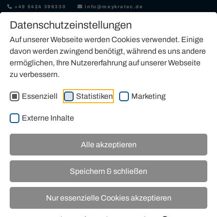
+49 5424 396330
info@meykratec.de
Datenschutzeinstellungen
Auf unserer Webseite werden Cookies verwendet. Einige
davon werden zwingend benötigt, während es uns andere
ermöglichen, Ihre Nutzererfahrung auf unserer Webseite
zu verbessern.
UVV-PRÜFUNG & WARTUNG
Essenziell
Statistiken
Marketing
Externe Inhalte
Alle akzeptieren
UVV-Prüfung nach DGUV-Grundsätzen und
Speichern & schließen
bedarfsorientierte Wartung aus einer Hand.
Prüfbericht & Plakette inklusive – auf Wunsch direkt
Nur essenzielle Cookies akzeptieren
bei Ihnen vor Ort.