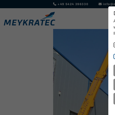
+49 5424 396330
info@