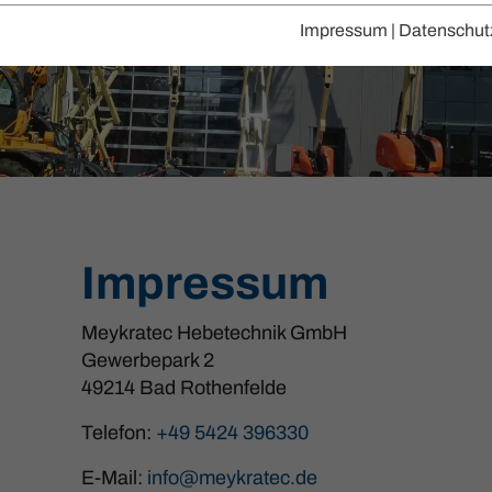
Impressum
|
Datenschut
Impressum
Meykratec Hebetechnik GmbH
Gewerbepark 2
49214 Bad Rothenfelde
Telefon:
+49 5424 396330
E-Mail:
info@meykratec.de