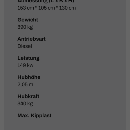
Abmessung (L x B x H)
153 cm * 105 cm * 130 cm
Gewicht
890 kg
Antriebsart
Diesel
Leistung
149 kw
Hubhöhe
2,05 m
Hubkraft
340 kg
Max. Kipplast
---