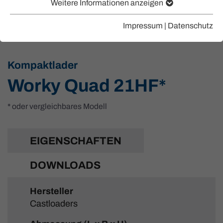
Weitere Informationen anzeigen
Impressum
|
Datenschutz
Kompaktlader
Worky Quad 21HF*
* oder vergleichbares Modell
EIGENSCHAFTEN
DOWNLOADS
Hersteller
Castloaders