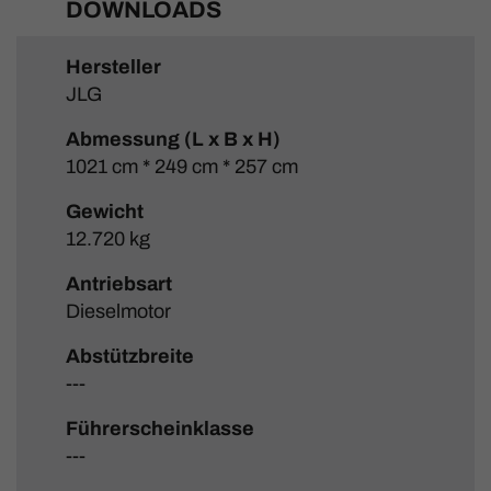
DOWNLOADS
Hersteller
JLG
Abmessung (L x B x H)
1021 cm * 249 cm * 257 cm
Gewicht
12.720 kg
Antriebsart
Dieselmotor
Abstützbreite
---
Führerscheinklasse
---