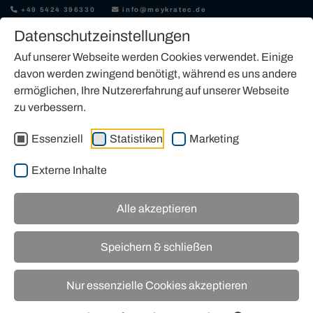
+49 5424 396330
info@meykratec.de
Datenschutzeinstellungen
Auf unserer Webseite werden Cookies verwendet. Einige
davon werden zwingend benötigt, während es uns andere
ermöglichen, Ihre Nutzererfahrung auf unserer Webseite
zu verbessern.
ANHÄNGERARBEITSBÜHNE
KAUFEN
Essenziell
Statistiken
Marketing
Externe Inhalte
Alle akzeptieren
Unser Angebot an Anhängerarbeitsbühen der
Speichern & schließen
Marke Matilsa
Nur essenzielle Cookies akzeptieren