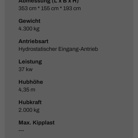
Abmessung (L x B x H)
353 cm * 155 cm * 193 cm
Gewicht
4.300 kg
Antriebsart
Hydrostatischer Eingang-Antrieb
Leistung
37 kw
Hubhöhe
4,35 m
Hubkraft
2.000 kg
Max. Kipplast
---