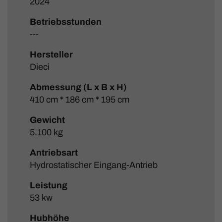
2024
Betriebsstunden
---
Hersteller
Dieci
Abmessung (L x B x H)
410 cm * 186 cm * 195 cm
Gewicht
5.100 kg
Antriebsart
Hydrostatischer Eingang-Antrieb
Leistung
53 kw
Hubhöhe