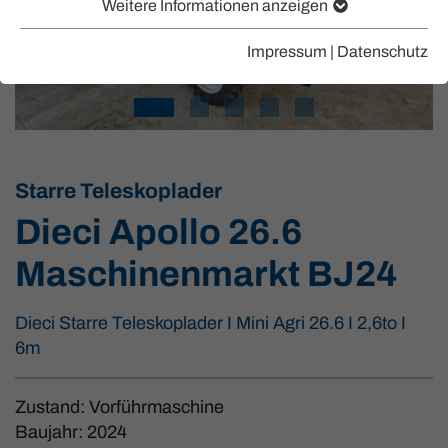
Weitere Informationen anzeigen
Impressum
|
Datenschutz
Starre Teleskoplader
Dieci Apollo 26.6
Maschinenmarkt BJ24
Dieci Starre Teleskoplader I Mini Agri 26.6 I 2,6to I
6m
Zustand: Vorführmaschine
Baujahr: 2024