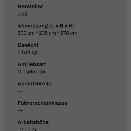
Hersteller
JLG
Abmessung (L x B x H)
500 cm * 235 cm * 276 cm
Gewicht
5.614 kg
Antriebsart
Dieselmotor
Abstützbreite
---
Führerscheinklasse
---
Arbeitshöhe
12,00 m