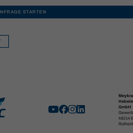
ANFRAGE STARTEN
T
Meykra
Hebete
GmbH
Gewerb
49214 
Rothenf