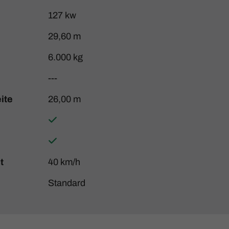
127 kw
29,60 m
6.000 kg
---
ite
26,00 m
t
40 km/h
Standard