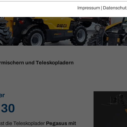
Impressum
|
Datenschut
hrmischern und Teleskopladern
er
.30
sst die Teleskoplader
Pegasus mit