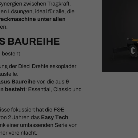
Synergien zwischen Tragkraft,
n Lösungen, ideal für alle, die
weckmaschine unter allen
en.
S BAUREIHE
n besteht
ung der Dieci Drehteleskoplader
austelle.
sus Baureihe
vor, die aus
9
en besteht
: Essential, Classic und
sse fokussiert hat die F&E-
 von 2 Jahren das
Easy Tech
ank einer umfassenden Serie von
er vereinfacht.