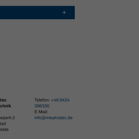
tec
Telefon:
+49 5424
chnik
396330
E-Mail:
epark 2
info@meykratec.de
Bad
elde