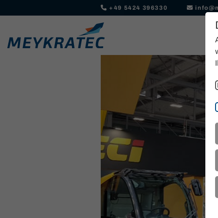
+49 5424 396330
info@
K